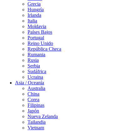
Grecia
Hungría
Irlanda
Italia
Moldavia
Países Bajos
Portugal
Reino Unido
República Checa
Rumania
Rusia
Serbia
Sudáfrica
Ucraina
Asia / Oceanía
Australia
China
Corea
Filipinas
Japón
Nueva Zelanda
Tailandia
Vietnam